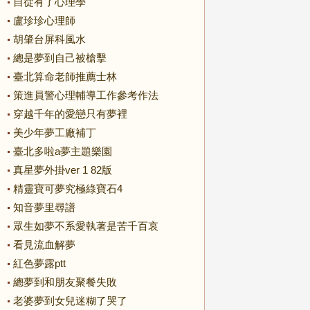
自從有了心理學
盧珍珍心理師
胡肇台屏科風水
總是夢到自己被槍擊
臺北算命老師推薦士林
策進員警心理輔導工作參考作法
穿越千年的愛戀只有夢裡
美少年夢工廠補丁
臺北多啦a夢主題樂園
真星夢外掛ver 1 82版
精靈寶可夢究極綠寶石4
知音夢里尋譜
眾生如夢不系愛執著是苦千百哀
看見流血解夢
紅色夢露ptt
總夢到和朋友聚餐失敗
老婆夢到女兒迷糊了哭了