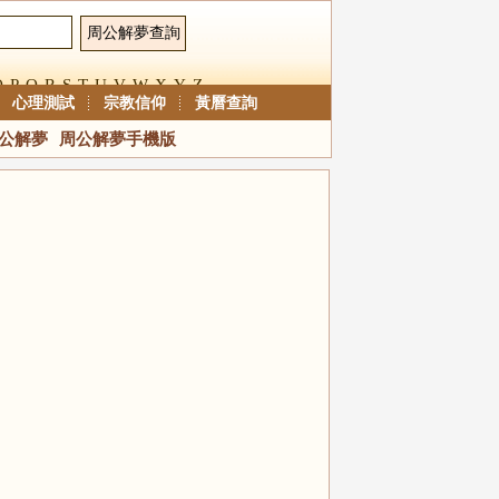
O
P
Q
R
S
T
U
V
W
X
Y
Z
心理測試
宗教信仰
黃曆查詢
公解夢
周公解夢手機版