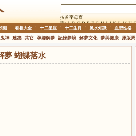
按首字母查
詢:
A
B
C
D
E
F
G
H
I
J
K
L
M
N
預測
看相大全
十二星座
十二生肖
風水知識
血型性格
鬼神
建築
其它
孕婦解夢
記錄夢境
解夢文化
夢與健康
原版周
解夢 蝴蝶落水