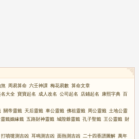
地煞
周易算命
六壬神課
梅花易數
算命文章
起名大全
寶寶起名
成人改名
公司起名
店鋪起名
康熙字典
百
籤
關帝靈籤
天后靈籤
車公靈籤
佛祖靈籤
周公靈籤
土地公靈
老靈籤姻緣籤
五路財神靈籤
城隍爺靈籤
孔子聖籤
王公靈籤
財
打噴嚏測吉凶
耳鳴測吉凶
面熱測吉凶
二十四香譜圖解
萬年