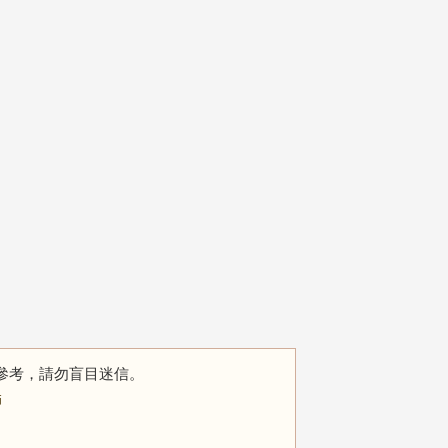
參考，請勿盲目迷信。
師