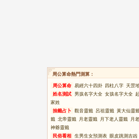
周公算命熱門測算：
周公算命
易經六十四卦
四柱八字
天罡
姓名測試
男孩名字大全
女孩名字大全
家姓
抽籤占卜
觀音靈籤
呂祖靈籤
黃大仙靈
籤
北帝靈籤
月老靈籤
月下老人靈籤
月
神爺靈籤
民俗看相
生男生女預測表
眼皮跳測吉凶