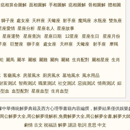
痣相算命圖解
面相圖解
手相圖解
痣相圖解
骨相圖解
體相圖
獅子座
處女座
天秤座
天蠍座
射手座
魔羯座
水瓶座
雙魚座
星座愛情
星座分析
星座名人
星座故事
星座運勢
星座查詢
星座日期
12星座
星座生日
星座月份
子座
巨蟹座
獅子座
處女座
天秤座
天蠍座
射手座
摩羯
蛇
屬馬
屬羊
屬猴
屬雞
屬狗
屬豬
生肖配對
屬相星座
生肖
水
客廳風水
房屋風水
廚房風水
墓地風水
風水用品
財富測試
智商測試
職業測試
社交測試
惡搞測試
情商測試
綜
B型血
血型配對
星座血型
生肖血型
據中華傳統解夢典籍及西方心理學書籍內容編撰，解夢結果僅供娛樂
周公解夢大全,周公解夢境解析,免費解夢大全,周公解夢全書,解夢大
劇情
古文
祝福語
解夢
謎語
歌詞
意思
中文