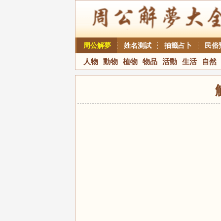
周公解夢
姓名測試
抽籤占卜
民俗
人物
動物
植物
物品
活動
生活
自然