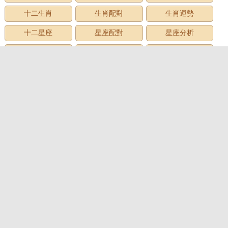
十二生肖
生肖配對
生肖運勢
十二星座
星座配對
星座分析
星座星象
星座運勢
星座查詢
星座日期
12星座
星座生日
星座月份
星座性格
上升星座
牡羊座
金牛座
雙子座
巨蟹座
獅子座
處女座
天秤座
天蠍座
射手座
摩羯座
水瓶座
雙魚座
心理測試
心理測試
愛情測試
性格測試
趣味測試
財富測試
智商測試