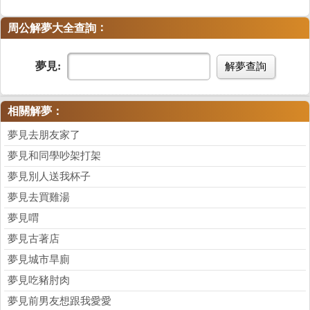
：
周公解夢大全查詢
夢見:
解夢查詢
相關解夢：
夢見去朋友家了
夢見和同學吵架打架
夢見別人送我杯子
夢見去買雞湯
夢見喟
夢見古著店
夢見城市旱廁
夢見吃豬肘肉
夢見前男友想跟我愛愛