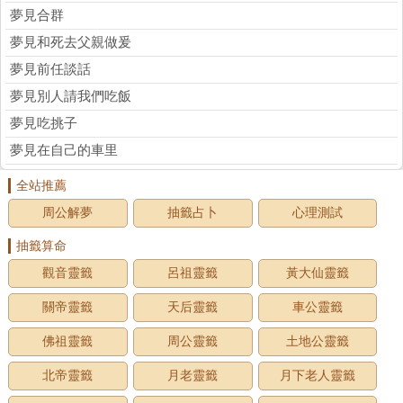
夢見合群
夢見和死去父親做爰
夢見前任談話
夢見別人請我們吃飯
夢見吃挑子
夢見在自己的車里
全站推薦
周公解夢
抽籤占卜
心理測試
抽籤算命
觀音靈籤
呂祖靈籤
黃大仙靈籤
關帝靈籤
天后靈籤
車公靈籤
佛祖靈籤
周公靈籤
土地公靈籤
北帝靈籤
月老靈籤
月下老人靈籤