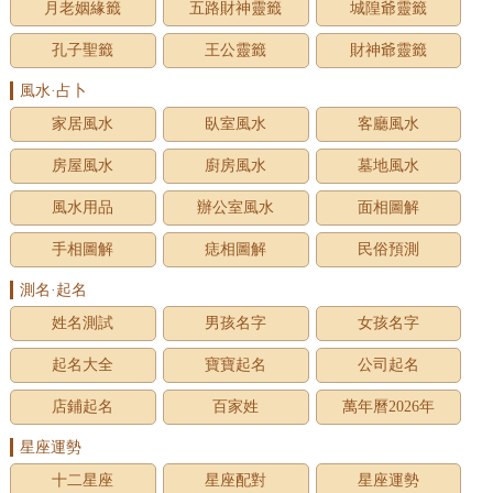
月老姻緣籤
五路財神靈籤
城隍爺靈籤
孔子聖籤
王公靈籤
財神爺靈籤
風水·占卜
家居風水
臥室風水
客廳風水
房屋風水
廚房風水
墓地風水
風水用品
辦公室風水
面相圖解
手相圖解
痣相圖解
民俗預測
測名·起名
姓名測試
男孩名字
女孩名字
起名大全
寶寶起名
公司起名
店鋪起名
百家姓
萬年曆2026年
星座運勢
十二星座
星座配對
星座運勢