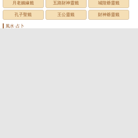
月老姻緣籤
五路財神靈籤
城隍爺靈籤
孔子聖籤
王公靈籤
財神爺靈籤
風水·占卜
家居風水
臥室風水
客廳風水
房屋風水
廚房風水
墓地風水
風水用品
辦公室風水
面相圖解
手相圖解
痣相圖解
民俗預測
測名·起名
姓名測試
男孩名字
女孩名字
起名大全
寶寶起名
公司起名
店鋪起名
百家姓
萬年曆2026年
星座運勢
十二星座
星座配對
星座運勢