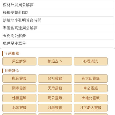
棺材外漏周公解夢
楊梅夢想莊園2
烘爐地小孔明算命時間
準備跑高速周公解夢
玉樹周公解夢
獵戶星座眾星
全站推薦
周公解夢
抽籤占卜
心理測試
抽籤算命
觀音靈籤
呂祖靈籤
黃大仙靈籤
關帝靈籤
天后靈籤
車公靈籤
佛祖靈籤
周公靈籤
土地公靈籤
北帝靈籤
月老靈籤
月下老人靈籤