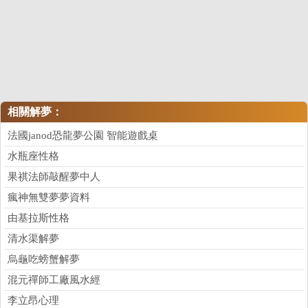
相關解夢：
法國janod恐龍夢公園 智能遊戲桌
水瓶座性格
果祺法師敲醒夢中人
瘋神無雙夢夢資料
由基拉斯性格
清水渠解夢
烏龜吃螃蟹解夢
混元禪師工廠風水經
李立昂心理