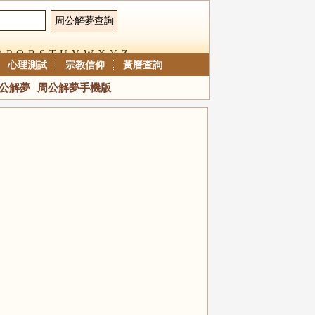
O
P
Q
R
S
T
U
V
W
X
Y
Z
心理測試
宗教信仰
黃曆查詢
公解夢
周公解夢手機版