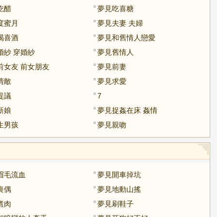
吃醋
夢見吃喜糖
度蜜月
夢見夫妻 夫婦
喝喜酒
夢見和舊情人戀愛
婚紗 穿婚紗
夢見舊情人
前女友 前女朋友
夢見前妻
情敵
夢見求愛
提議
7
新娘
夢見捉姦在床 姦情
生男孩
夢見親吻
眉毛流血
夢見開車掉坑
喪偶
夢見地動山搖
煮肉
夢見刷鞋子