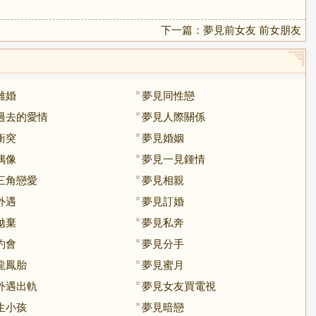
下一篇：
夢見前女友 前女朋友
離婚
夢見同性戀
過去的愛情
夢見人際關係
衝突
夢見婚姻
偶像
夢見一見鍾情
三角戀愛
夢見相親
外遇
夢見訂婚
拋棄
夢見私奔
約會
夢見分手
龍鳳胎
夢見蜜月
外遇出軌
夢見女友買電視
生小孩
夢見暗戀