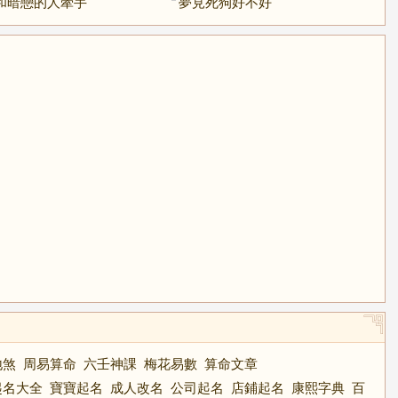
和暗戀的人牽手
夢見死狗好不好
地煞
周易算命
六壬神課
梅花易數
算命文章
起名大全
寶寶起名
成人改名
公司起名
店鋪起名
康熙字典
百