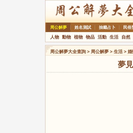
周公解夢
姓名測試
抽籤占卜
民俗
人物
動物
植物
物品
活動
生活
自然
周公解夢大全查詢
>
周公解夢
>
生活
>
婚
夢見