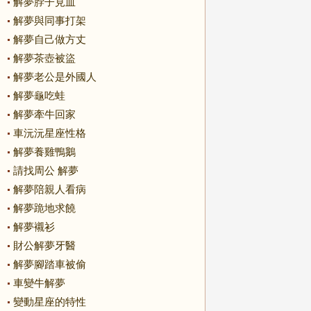
解夢脖子見血
解夢與同事打架
解夢自己做方丈
解夢茶壺被盜
解夢老公是外國人
解夢龜吃蛙
解夢牽牛回家
車沅沅星座性格
解夢養雞鴨鵝
請找周公 解夢
解夢陪親人看病
解夢跪地求饒
解夢襯衫
財公解夢牙醫
解夢腳踏車被偷
車變牛解夢
變動星座的特性