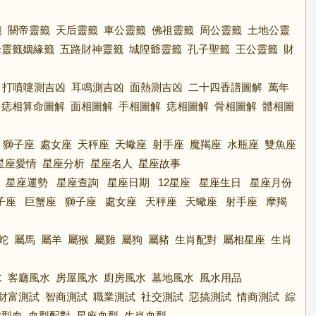
籤
關帝靈籤
天后靈籤
車公靈籤
佛祖靈籤
周公靈籤
土地公靈
老靈籤姻緣籤
五路財神靈籤
城隍爺靈籤
孔子聖籤
王公靈籤
財
打噴嚏測吉凶
耳鳴測吉凶
面熱測吉凶
二十四香譜圖解
萬年
痣相算命圖解
面相圖解
手相圖解
痣相圖解
骨相圖解
體相圖
獅子座
處女座
天秤座
天蠍座
射手座
魔羯座
水瓶座
雙魚座
星座愛情
星座分析
星座名人
星座故事
星座運勢
星座查詢
星座日期
12星座
星座生日
星座月份
子座
巨蟹座
獅子座
處女座
天秤座
天蠍座
射手座
摩羯
蛇
屬馬
屬羊
屬猴
屬雞
屬狗
屬豬
生肖配對
屬相星座
生肖
水
客廳風水
房屋風水
廚房風水
墓地風水
風水用品
財富測試
智商測試
職業測試
社交測試
惡搞測試
情商測試
綜
B型血
血型配對
星座血型
生肖血型