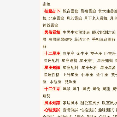
家姓
抽籤占卜
觀音靈籤
呂祖靈籤
黃大仙靈
籤
北帝靈籤
月老靈籤
月下老人靈籤
月
神爺靈籤
民俗看相
生男生女預測表
眼皮跳測吉凶
曆
農曆陽曆轉換
花語大全
手相算命圖解
解
十二星座
白羊座
金牛座
雙子座
巨蟹座
星座配對
星座運勢
星座排行
星座知識
星座知識
星座配對
星座分析
星座星象
星座性格
上升星座
牡羊座
金牛座
雙
座
水瓶座
雙魚座
十二生肖
屬鼠
屬牛
屬虎
屬兔
屬龍
屬
運勢
風水知識
家居風水
辦公室風水
臥室風
心理測試
愛情測試
性格測試
趣味測試
合測試
血型性格
A型血
B型血
O型血
A