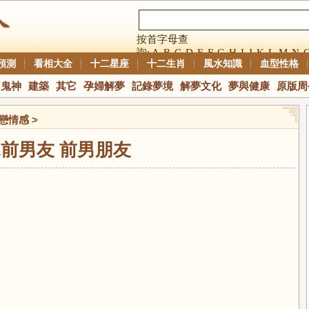
按首字母查
詢:
A
B
C
D
E
F
G
H
I
J
K
L
M
N
預測
看相大全
十二星座
十二生肖
風水知識
血型性格
鬼神
建築
其它
孕婦解夢
記錄夢境
解夢文化
夢與健康
原版周
戀情感
>
前男友 前男朋友