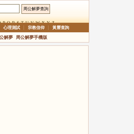
O
P
Q
R
S
T
U
V
W
X
Y
Z
心理測試
宗教信仰
黃曆查詢
公解夢
周公解夢手機版