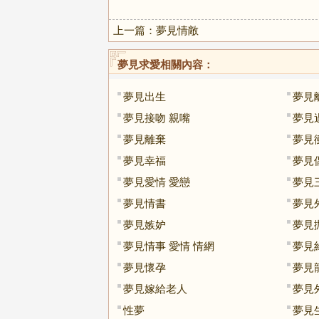
上一篇：
夢見情敵
夢見求愛
相關內容：
夢見出生
夢見
夢見接吻 親嘴
夢見
夢見離棄
夢見
夢見幸福
夢見
夢見愛情 愛戀
夢見
夢見情書
夢見
夢見嫉妒
夢見
夢見情事 愛情 情網
夢見
夢見懷孕
夢見
夢見嫁給老人
夢見
性夢
夢見