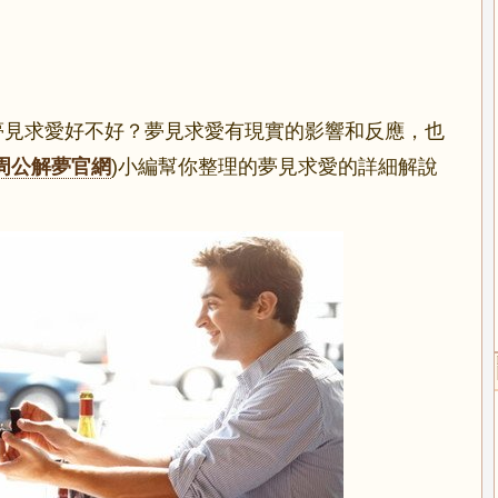
夢見求愛好不好？夢見求愛有現實的影響和反應，也
周公解夢官網
)小編幫你整理的夢見求愛的詳細解說