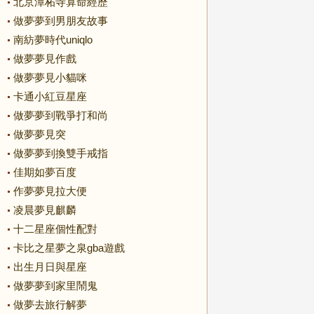
北京潭柘寺算命經歷
做夢夢到男朋友故事
南紡夢時代uniqlo
做夢夢見作戲
做夢夢見小貓咪
卡通小紅豆星座
做夢夢到戰爭打和尚
做夢夢見突
做夢夢到換雙手戒指
佳期如夢百度
作夢夢見拉大便
凌晨夢見麒麟
十二星座個性配對
卡比之星夢之泉gba遊戲
出生月日與星座
做夢夢到家里鬧鬼
做夢去旅行解夢