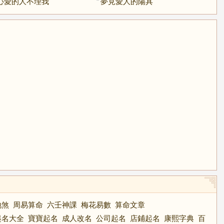
心愛的人不理我
夢見愛人的陽具
地煞
周易算命
六壬神課
梅花易數
算命文章
起名大全
寶寶起名
成人改名
公司起名
店鋪起名
康熙字典
百