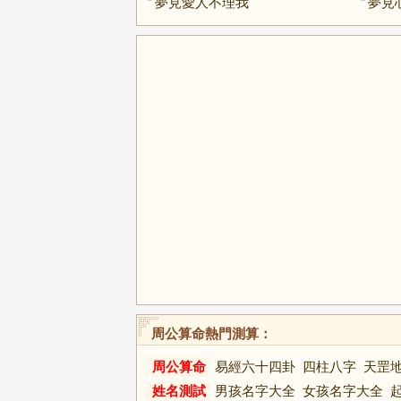
夢見愛人不理我
夢見
周公算命熱門測算：
周公算命
易經六十四卦
四柱八字
天罡
姓名測試
男孩名字大全
女孩名字大全