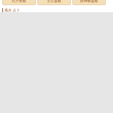
孔子聖籤
王公靈籤
財神爺靈籤
風水·占卜
家居風水
臥室風水
客廳風水
房屋風水
廚房風水
墓地風水
風水用品
辦公室風水
面相圖解
手相圖解
痣相圖解
民俗預測
測名·起名
姓名測試
男孩名字
女孩名字
起名大全
寶寶起名
公司起名
店鋪起名
百家姓
萬年曆2026年
星座運勢
十二星座
星座配對
星座運勢
十二生肖
生肖配對
生肖運勢