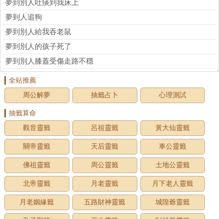
夢到別人吐痰到我床上
夢到人追狗
夢到別人給我吞老鼠
夢到別人的孩子死了
夢到別人膝蓋受傷走路不穩
全站推薦
周公解夢
抽籤占卜
心理測試
抽籤算命
觀音靈籤
呂祖靈籤
黃大仙靈籤
關帝靈籤
天后靈籤
車公靈籤
佛祖靈籤
周公靈籤
土地公靈籤
北帝靈籤
月老靈籤
月下老人靈籤
月老姻緣籤
五路財神靈籤
城隍爺靈籤