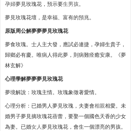
孕婦
夢見玫瑰花，預示要
生男孩
。
夢見玫瑰花壇，是幸福、富有的預兆。
原版周公解夢夢夢見玫瑰花
夢食玫瑰。士人主大發，應試必連捷，孕婦生貴子，
歸鄉必有慶。唯病人得此夢，則病難痊癒安康。《夢
林玄解》
心理學解夢夢夢見玫瑰花
夢境解說：玫瑰主情。玫瑰象徵著愛情。
心理分析：已婚男人夢見玫瑰，夫妻會
相親
相愛。未
婚男子夢見摘玫瑰花蓓蕾，要娶一個國色天香的少女
為妻。已婚
女人
夢見玫瑰花，會生一個漂亮的男孩。