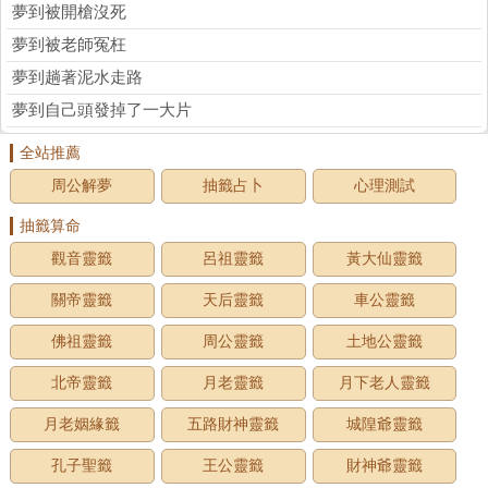
夢到被開槍沒死
夢到被老師冤枉
夢到趟著泥水走路
夢到自己頭發掉了一大片
全站推薦
周公解夢
抽籤占卜
心理測試
抽籤算命
觀音靈籤
呂祖靈籤
黃大仙靈籤
關帝靈籤
天后靈籤
車公靈籤
佛祖靈籤
周公靈籤
土地公靈籤
北帝靈籤
月老靈籤
月下老人靈籤
月老姻緣籤
五路財神靈籤
城隍爺靈籤
孔子聖籤
王公靈籤
財神爺靈籤