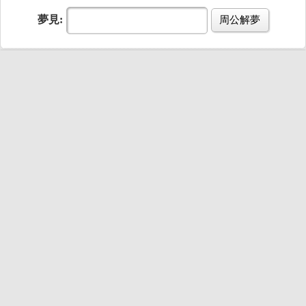
夢見:
周公解夢