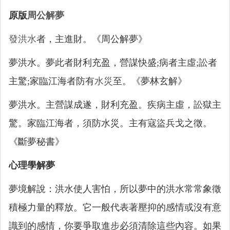
原版
周公解夢
發洪水
者，主進財。《周公解夢》
夢洪水。夢此者財利充盈，營謀快盛;病者主虛;訟者
主驚;家臨江海者防有
水災
至。《夢林玄解》
夢洪水。主營謀成遂，財利充盈。疾病主虛，訟獄主
驚。家臨江海者，須防水災。主有寇盜兵戈之徵。
《斷夢秘書》
心理學解夢
夢境解說：洪水使人害怕，所以夢中的洪水常常象徵
積極力量的釋放。它一般代表著壓抑的感情或沒有意
識到的感情，你要爭取進步必須清除這些內容。如果