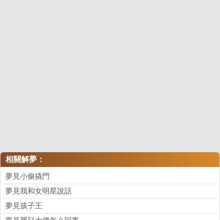
相關解夢：
夢見小偷撬門
夢見我和女明星說話
夢見孩子王