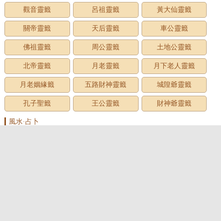
觀音靈籤
呂祖靈籤
黃大仙靈籤
關帝靈籤
天后靈籤
車公靈籤
佛祖靈籤
周公靈籤
土地公靈籤
北帝靈籤
月老靈籤
月下老人靈籤
月老姻緣籤
五路財神靈籤
城隍爺靈籤
孔子聖籤
王公靈籤
財神爺靈籤
風水·占卜
家居風水
臥室風水
客廳風水
房屋風水
廚房風水
墓地風水
風水用品
辦公室風水
面相圖解
手相圖解
痣相圖解
民俗預測
測名·起名