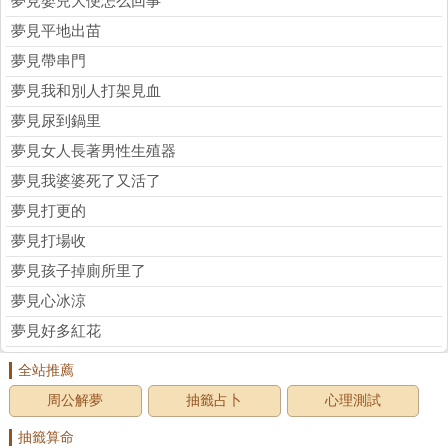
夢見嬰兒大便怎么回事
夢見平地出苗
夢見帶串門
夢見我和別人打架見血
夢見尿到鍋里
夢見女人長著男性生殖器
夢見我婆婆死了又活了
夢見打更的
夢見打場收
夢見孩子掉廁所里了
夢見心冰涼
夢見好多紅花
全站推薦
周公解夢
抽籤占卜
心理測試
抽籤算命