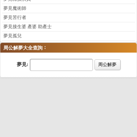
夢見魔術師
夢見苦行者
夢見接生婆 產婆 助產士
夢見孤兒
：
周公解夢大全查詢
夢見:
周公解夢