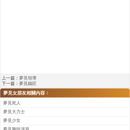
上一篇：
夢見領導
下一篇：
夢見鐵匠
：
夢見女朋友相關內容
夢見死人
夢見大力士
夢見少女
夢見雜技演員