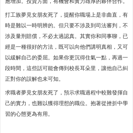
應增加。投資方面，有機會和實力雄厚的夥伴合作。
打工族夢見女朋友死了，提醒你職場上是非曲直，有
時是難以一時明辨的。但只要不涉及到司法審判，不
涉及量刑賠償，不必太過認真。其實你和同事聊，已
經是一種很好的方法，既可以向他們講明真相，又可
以緩解自己的委屈。如果你更沉得住氣一點，再過一
段時間，這些話可能會傳到校長耳朵里，讓他自己糾
正對你的誤解也未可知。
求職者夢見女朋友死了，預示求職過程中較難發揮自
己的實力，也難以獲得理想的職位。抱著從挫折中學
習的心態更為有用。