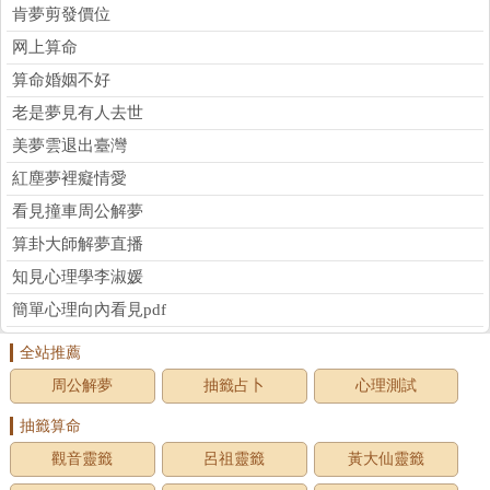
肯夢剪發價位
网上算命
算命婚姻不好
老是夢見有人去世
美夢雲退出臺灣
紅塵夢裡癡情愛
看見撞車周公解夢
算卦大師解夢直播
知見心理學李淑媛
簡單心理向內看見pdf
全站推薦
周公解夢
抽籤占卜
心理測試
抽籤算命
觀音靈籤
呂祖靈籤
黃大仙靈籤