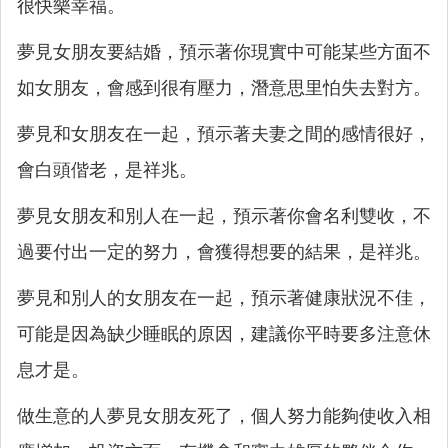
很快樂幸福。
夢見女朋友要結婚，預示著你現實中可能某些方面不
如女朋友，會感到很有壓力，潛意思里怕失去對方。
夢見和女朋友在一起，預示著夫妻之間的感情很好，
會白頭偕老，是祥兆。
夢見女朋友和別人在一起，預示著你會名利雙收，不
過要付出一定的努力，會獲得想要的結果，是祥兆。
夢見和別人的女朋友在一起，預示著健康狀況不佳，
可能是因為缺少睡眠的原因，建議你平時要多注意休
息才是。
做生意的人夢見女朋友死了，個人努力能夠使收入相