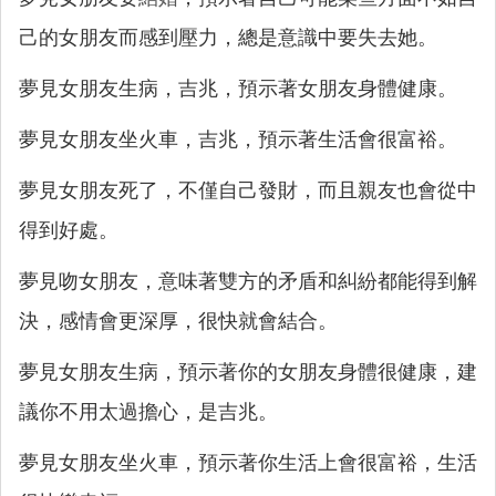
己的女朋友而感到壓力，總是意識中要失去她。
夢見女朋友生病，吉兆，預示著女朋友身體健康。
夢見女朋友坐火車，吉兆，預示著生活會很富裕。
夢見女朋友死了，不僅自己發財，而且親友也會從中
得到好處。
夢見吻女朋友，意味著雙方的矛盾和糾紛都能得到解
決，感情會更深厚，很快就會結合。
夢見女朋友生病，預示著你的女朋友身體很健康，建
議你不用太過擔心，是吉兆。
夢見女朋友坐火車，預示著你生活上會很富裕，生活