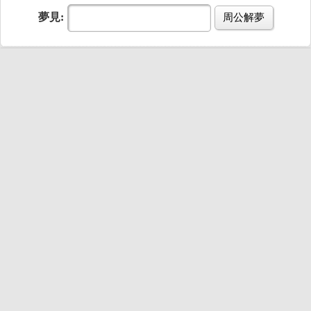
夢見:
周公解夢