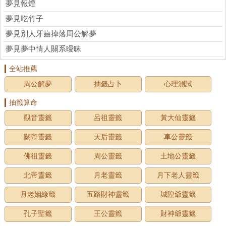
夢見報燈
夢見吃竹子
夢見別人牙齒掉落周公解夢
夢見夢中情人關系曖昧
全站推薦
周公解夢
抽籤占卜
心理測試
抽籤算命
觀音靈籤
呂祖靈籤
黃大仙靈籤
關帝靈籤
天后靈籤
車公靈籤
佛祖靈籤
周公靈籤
土地公靈籤
北帝靈籤
月老靈籤
月下老人靈籤
月老姻緣籤
五路財神靈籤
城隍爺靈籤
孔子聖籤
王公靈籤
財神爺靈籤