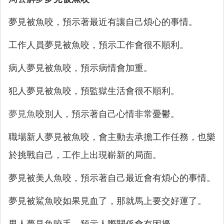
夢見被魚咬，預示著最近有讓自己煩心的事情。
工作人員夢見被魚咬，預示工作會很不順利。
病人夢見被魚咬，預示病情會加重。
犯人夢見被魚咬，預監獄生活會很不順利。
夢見魚
咬別人，預示著自己心情非常憂鬱。
職場新人夢見被魚咬，會主動去承擔工作任務，也樂
於挑戰自己，工作上出現嶄新的局面。
夢見被美人魚咬，預示著自己最近會有煩心的事情。
夢見被鯊魚咬如果見血了，那就馬上要交好運了。