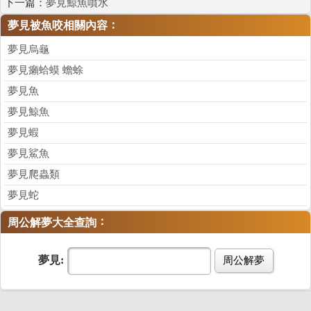
下一篇：
夢見鯨魚噴水
：
夢見被魚咬相關內容
夢見烏龜
夢見癩蛤蟆 蟾蜍
夢見魚
夢見鯨魚
夢見蝦
夢見鯊魚
夢見爬蟲類
夢見蛇
：
周公解夢大全查詢
夢見:
周公解夢