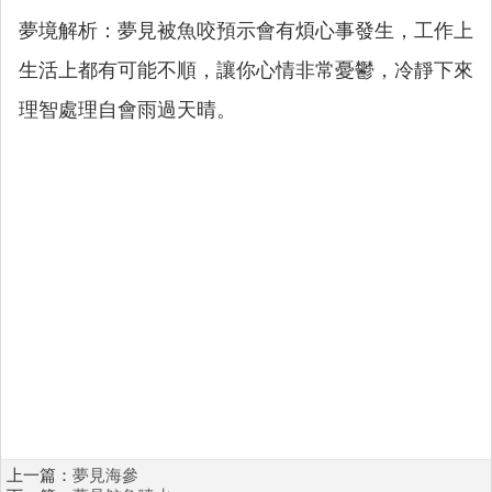
夢境解析：夢見被魚咬預示會有煩心事發生，工作上
生活上都有可能不順，讓你心情非常憂鬱，冷靜下來
理智處理自會雨過天晴。
上一篇：
夢見海參