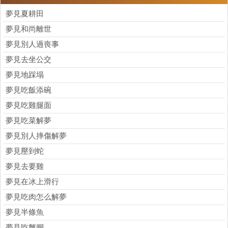
夢見夏耕田
夢見和尚離世
夢見別人過喪事
夢見去坐公交
夢見地踩塌
夢見吃飯添碗
夢見吃雞腿面
夢見吃菜解夢
夢見別人摔傷解夢
夢見壓到蛇
夢見去要雞
夢見在冰上滑行
夢見吃肉怎么解夢
夢見半條魚
夢見吃蟹腳