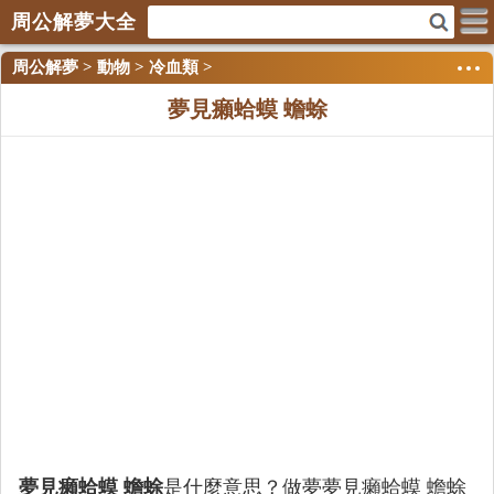
周公解夢大全
周公解夢
>
動物
>
冷血類
>
夢見癩蛤蟆 蟾蜍
夢見癩蛤蟆 蟾蜍
是什麼意思？做夢夢見癩蛤蟆 蟾蜍