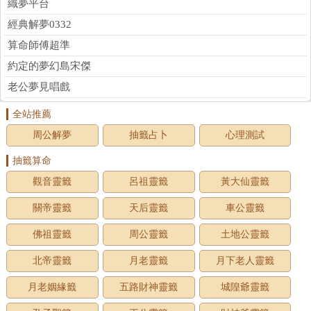
織夢平台
經典解夢0332
算命師傅超準
約定的夢幻島宋傑
老公夢見唱戲
全站推薦
周公解夢
抽籤占卜
心理測試
抽籤算命
觀音靈籤
呂祖靈籤
黃大仙靈籤
關帝靈籤
天后靈籤
車公靈籤
佛祖靈籤
周公靈籤
土地公靈籤
北帝靈籤
月老靈籤
月下老人靈籤
月老姻緣籤
五路財神靈籤
城隍爺靈籤