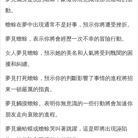
動。
蟾蜍在夢中出現通常不是好事，預示你將遭受挫折。
夢見蟾蜍，表示你將會經歷一次不幸的冒險行動。
女人
夢見蟾蜍，預示她的美名和人氣將受到醜聞的困
擾和糾纏。
夢見打死蟾蜍，預示你的判斷影響了事情的進程將招
來一頓嚴厲的指責。
夢見觸摸蟾蜍。表明你無意識的一些行動將會加速你
朋友走向衰敗的進程。
夢見癩蛤蟆或蟾蜍哭叫著跳躍，這是即將出現誣陷