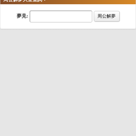
夢見:
周公解夢