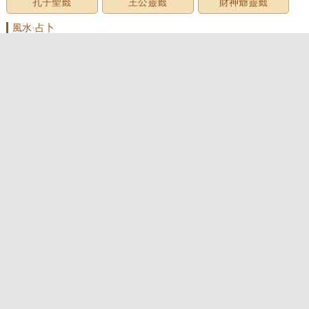
孔子聖籤
王公靈籤
財神爺靈籤
風水·占卜
家居風水
臥室風水
客廳風水
房屋風水
廚房風水
墓地風水
風水用品
辦公室風水
面相圖解
手相圖解
痣相圖解
民俗預測
測名·起名
姓名測試
男孩名字
女孩名字
起名大全
寶寶起名
公司起名
店鋪起名
百家姓
萬年曆2026年
星座運勢
十二星座
星座配對
星座運勢
十二生肖
生肖配對
生肖運勢