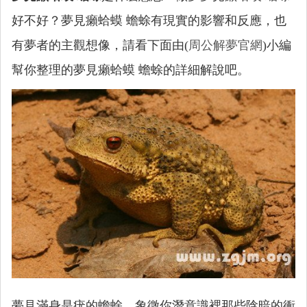
好不好？夢見癩蛤蟆 蟾蜍有現實的影響和反應，也
有夢者的主觀想像，請看下面由(
周公解夢官網
)小編
幫你整理的夢見癩蛤蟆 蟾蜍的詳細解說吧。
夢見滿身是疣的蟾蜍，象徵你潛意識裡那些陰暗的衝