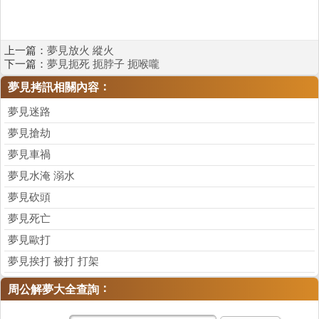
上一篇：
夢見放火 縱火
下一篇：
夢見扼死 扼脖子 扼喉嚨
：
夢見拷訊相關內容
夢見迷路
夢見搶劫
夢見車禍
夢見水淹 溺水
夢見砍頭
夢見死亡
夢見歐打
夢見挨打 被打 打架
：
周公解夢大全查詢