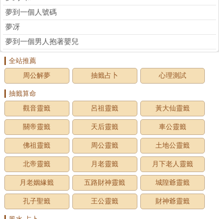
夢到一個人號碼
夢冴
夢到一個男人抱著嬰兒
全站推薦
周公解夢
抽籤占卜
心理測試
抽籤算命
觀音靈籤
呂祖靈籤
黃大仙靈籤
關帝靈籤
天后靈籤
車公靈籤
佛祖靈籤
周公靈籤
土地公靈籤
北帝靈籤
月老靈籤
月下老人靈籤
月老姻緣籤
五路財神靈籤
城隍爺靈籤
孔子聖籤
王公靈籤
財神爺靈籤