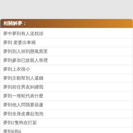
相關解夢：
夢中夢到有人送枕頭
夢到 老婆出車禍
夢到別人掉到懸風窩里
夢到參加已故親人喪禮
夢到上衣很小
夢到主動幫別人還錢
夢到前任男友糾纏我
夢到一堆蛇代表什麼
夢到他人問我要葫蘆
夢到全身皮膚起泡泡
夢到2隻狗在打架
夢到8和6