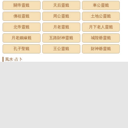
關帝靈籤
天后靈籤
車公靈籤
佛祖靈籤
周公靈籤
土地公靈籤
北帝靈籤
月老靈籤
月下老人靈籤
月老姻緣籤
五路財神靈籤
城隍爺靈籤
孔子聖籤
王公靈籤
財神爺靈籤
風水·占卜
家居風水
臥室風水
客廳風水
房屋風水
廚房風水
墓地風水
風水用品
辦公室風水
面相圖解
手相圖解
痣相圖解
民俗預測
測名·起名
姓名測試
男孩名字
女孩名字