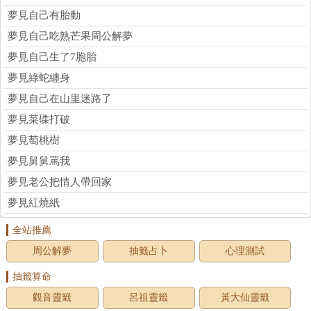
夢見自己有胎動
夢見自己吃熟芒果周公解夢
夢見自己生了7胞胎
夢見綠蛇纏身
夢見自己在山里迷路了
夢見菜碟打破
夢見萄桃樹
夢見舅舅罵我
夢見老公把情人帶回家
夢見紅燒紙
全站推薦
周公解夢
抽籤占卜
心理測試
抽籤算命
觀音靈籤
呂祖靈籤
黃大仙靈籤