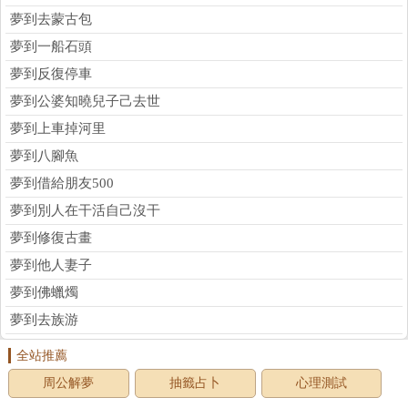
夢到去蒙古包
夢到一船石頭
夢到反復停車
夢到公婆知曉兒子己去世
夢到上車掉河里
夢到八腳魚
夢到借給朋友500
夢到別人在干活自己沒干
夢到修復古畫
夢到他人妻子
夢到佛蠟燭
夢到去族游
全站推薦
周公解夢
抽籤占卜
心理測試