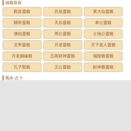
抽籤算命
觀音靈籤
呂祖靈籤
黃大仙靈籤
關帝靈籤
天后靈籤
車公靈籤
佛祖靈籤
周公靈籤
土地公靈籤
北帝靈籤
月老靈籤
月下老人靈籤
月老姻緣籤
五路財神靈籤
城隍爺靈籤
孔子聖籤
王公靈籤
財神爺靈籤
風水·占卜
家居風水
臥室風水
客廳風水
房屋風水
廚房風水
墓地風水
風水用品
辦公室風水
面相圖解
手相圖解
痣相圖解
民俗預測
測名·起名